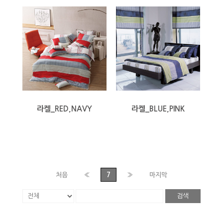
라켈_RED,NAVY
라켈_BLUE,PINK
처음
«
7
»
마지막
검색