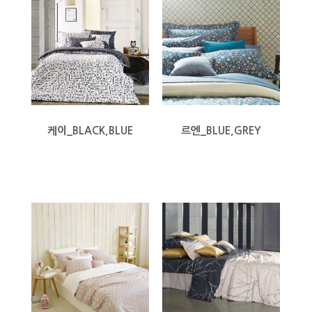
케이_BLACK,BLUE
르엔_BLUE,GREY