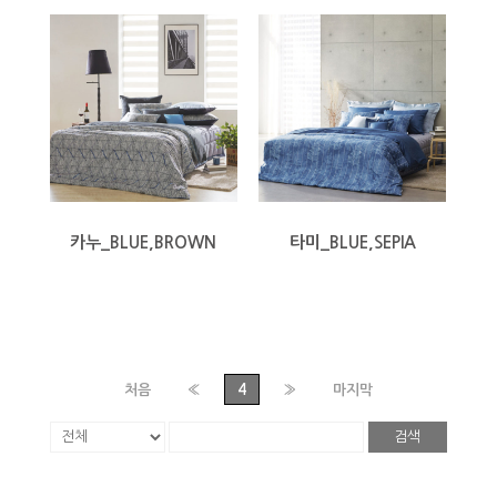
카누_BLUE,BROWN
타미_BLUE,SEPIA
처음
«
4
»
마지막
검색