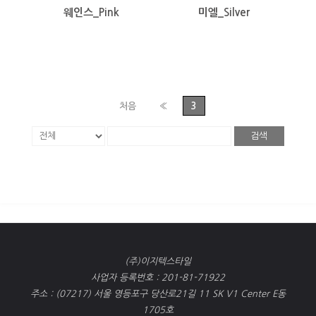
웨인스_Pink
미엘_Silver
처음
«
3
검색
(주)이지텍스타일
사업자 등록번호 : 201-81-71922
주소 : (07217) 서울 영등포구 당산로21길 11 SK V1 Center E동
1705호