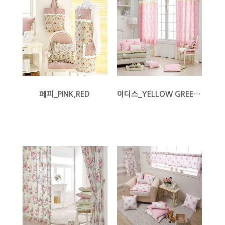
페피_PINK,RED
이디스_YELLOW GREEN,L/PINK