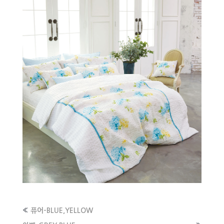
«
퓨어-BLUE,YELLOW